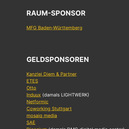
RAUM-SPONSOR
MFG Baden-Württemberg
GELDSPONSOREN
Kanzlei Diem & Partner
ETES
Otto
Induux
(damals LIGHTWERK)
Netformic
Coworking Stuttgart
mosaiq media
SAE