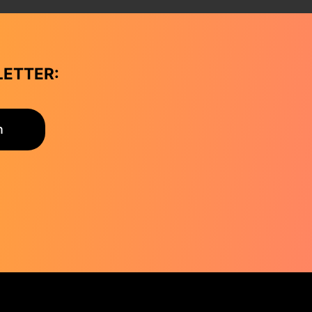
LETTER:
n