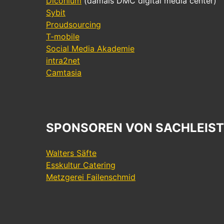
Diconium
(damals DMC digital media center)
Sybit
Proudsourcing
T-mobile
Social Media Akademie
intra2net
Camtasia
SPONSOREN VON SACHLEIS
Walters Säfte
Esskultur Catering
Metzgerei Failenschmid